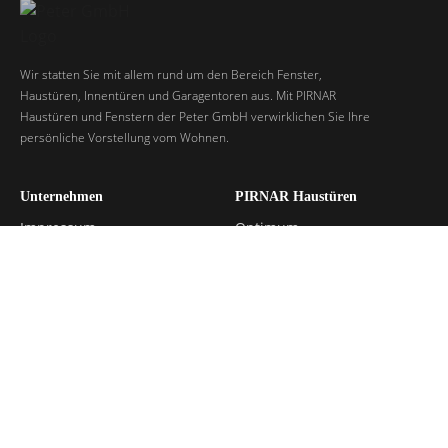
Wir statten Sie mit allem rund um den Bereich Fenster,
Haustüren, Innentüren und Garagentoren aus. Mit PIRNAR
Haustüren und Fenstern der Peter GmbH verwirklichen Sie Ihre
persönliche Vorstellung vom Wohnen.
Unternehmen
PIRNAR Haustüren
Impressum
Optimum
Datenschutz
Premium
Premium Classico
Ultimum Pure
Ultimum Multilevel
Kontakt
Ausstellung: