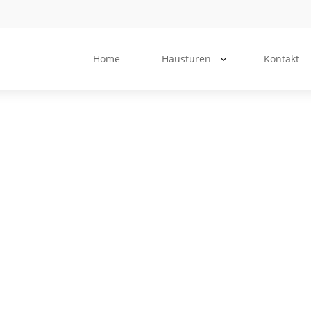
Home
Haustüren
Kontakt
PIRNAR
PIR
Premium
Ulti
Classico
Alle Ult
en
Alle Premium Classico
Haustüre
Haustüren