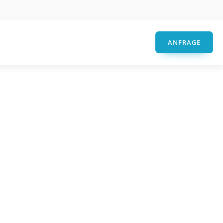
ANFRAGE
PIRNAR
NAR
Ultimum
mum Pure
Multilevel
imum Pure
Alle Ultimum Multilevel
n
Haustüren