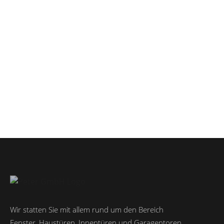
Wir statten Sie mit allem rund um den Bereich
Fenster, Haustüren, Innentüren und Garagentoren