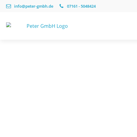
info@peter-gmbh.de
07161 - 5048424
PIRNAR
PIRNAR
Optimum
Premium
Alle Optimum Haustüren
Alle Premium Haustür