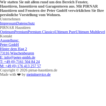
Wir statten Sie mit allem rund um den Bereich Fenster,
Haustüren, Innentüren und Garagentoren aus. Mit PIRNAR
Haustüren und Fenstern der Peter GmbH verwirklichen Sie Ihre
persönliche Vorstellung vom Wohnen.
Unternehmen
Impressum
Datenschutz
PIRNAR Haustüren
Optimum
Premium
Premium Classico
Ultimum Pure
Ultimum Multilevel
Kontakt
Ausstellung:
Peter GmbH
Hinter dem Hag 2
73116 Wäschenbeuren
E
: info@peter-gmbh.de
T
: +49 (0) 7161 504 84 24
M
: +49 (0) 176 413 257 57
Copyright © 2026 pirnar-haustüren.de
Made with ❤️ by
meinitservice.de