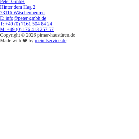
Peter GmbH
Hinter dem Hag 2
73116 Wäschenbeuren
E
: info@peter-gmbh.de
T
: +49 (0) 7161 504 84 24
M
: +49 (0) 176 413 257 57
Copyright © 2026 pirnar-haustüren.de
Made with ❤️ by
meinitservice.de