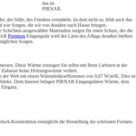
das ist
PIRNAR.
, der Stille, des Friedens vermitteln. Ist dem nicht so, fehlt auch das
nd wie Sorgen, die wir von draußen nach Hause bringen.
Schichten ausgewählter Materialien sorgen für einen Schutz, der die
RNAR
Premium
Eingangstür wird der Lärm des Alltags draußen bleiben
ltäglichen Sorgen.
essen. Diese Wärme erzeugen Sie selbst mit Ihren Liebsten in der
hr Zuhause keine Heizungswärme verliert.
der Welt mit einem Wärmeleitkoeffizienten von 0,67 W/m²K. Dies ist
hen Stärke. Dem Inneren bringen PIRNAR Eingangstüren Wärme, dem
 Eleganz.
oblock-Konstruktion ermöglicht die Herstellung der schönsten Formen.