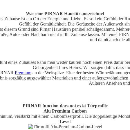
Was eine PIRNAR Haustür auszeichnet
s Zuhause ist ein Ort der Energie und Liebe. Es soll ein Gefühl der Ruhe
Gefühl der Gemütlichkeit. Die Geräusche der Außenwelt si
s diesem Grund sind Pirnar Haustüren penibel schallgedämmt. Mehrere 
raße, Autos oder Nachbarn nicht in Ihr Zuhause lassen. Mit einer PI
und damit auch die al
ühl eines Zuhauses kann man weder kaufen noch einen Preis dafür bem
Geborgenheit Ihres Heims. Wir sorgen dafür, dass I
 PIRNAR
Premium
an der Weltspitze. Eine der besten Wärmedämmungen 
bnis sorgfältig ausgewählter Materialien und einer außergewöhnlic
Äußeren Ansehen und
PIRNAR
function does not exist
Türprofile
Alu Premium Carbon
uminium, verstärkt mit einem Carbonfaserprofil. Die doppelseitige Mon
Level