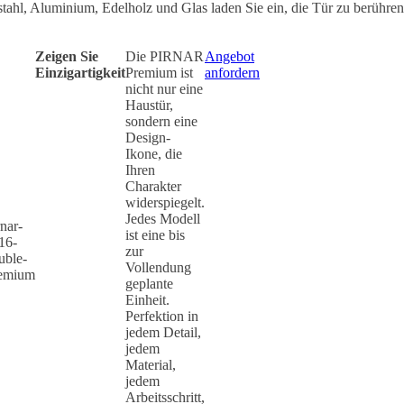
tahl, Aluminium, Edelholz und Glas laden Sie ein, die Tür zu berühren
Zeigen Sie
Die PIRNAR
Angebot
Einzigartigkeit
Premium ist
anfordern
nicht nur eine
Haustür,
sondern eine
Design-
Ikone, die
Ihren
Charakter
widerspiegelt.
Jedes Modell
ist eine bis
zur
Vollendung
geplante
Einheit.
Perfektion in
jedem Detail,
jedem
Material,
jedem
Arbeitsschritt,