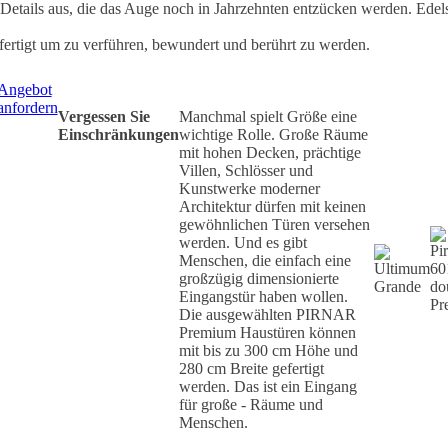
Details aus, die das Auge noch in Jahrzehnten entzücken werden. Edels
tigt um zu verführen, bewundert und berührt zu werden.
Angebot
anfordern
Vergessen Sie
Manchmal spielt Größe eine
Einschränkungen
wichtige Rolle. Große Räume
mit hohen Decken, prächtige
Villen, Schlösser und
Kunstwerke moderner
Architektur dürfen mit keinen
gewöhnlichen Türen versehen
werden. Und es gibt
Menschen, die einfach eine
großzügig dimensionierte
Eingangstür haben wollen.
Die ausgewählten PIRNAR
Premium Haustüren können
mit bis zu 300 cm Höhe und
280 cm Breite gefertigt
werden. Das ist ein Eingang
für große - Räume und
Menschen.