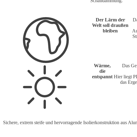
Schalldämmung.
Der Lärm der
Da
Welt soll draußen
bleiben
Au
St
Wärme,
Das Gef
die
entspannt
Hier liegt
das Erge
Sichere, extrem steife und hervorragende Isolierkonstruktion aus Al