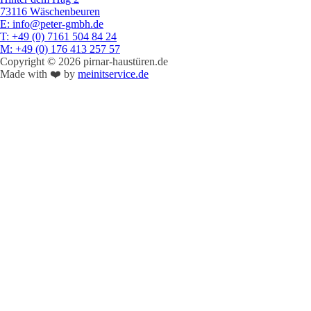
73116 Wäschenbeuren
E
: info@peter-gmbh.de
T
: +49 (0) 7161 504 84 24
M
: +49 (0) 176 413 257 57
Copyright © 2026 pirnar-haustüren.de
Made with ❤️ by
meinitservice.de