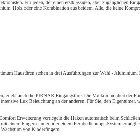
tionisten. Für jeden, der einen erstklassigen, aber zugänglichen Ein
inium, Holz oder eine Kombination aus beidem. Alle, die keine Kompromi
mum Haustüren stehen in drei Ausführungen zur Wahl - Aluminium, Ho
ten, erlebt auch die PIRNAR Eingangstüre. Die Vollkommenheit der Fo
ehr intensive Lux Beleuchtung an der anderen. Für Sie, den Eigentümer,
Comfort Erweiterung verriegeln die Haken automatisch beim Schließen 
it einem Fingerscanner oder einem Fernbedienungs-System ermöglicht.
s Wachstum von Kinderfingern.