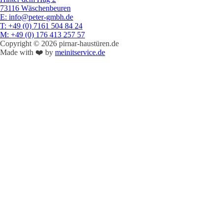
73116 Wäschenbeuren
E
: info@peter-gmbh.de
T
: +49 (0) 7161 504 84 24
M
: +49 (0) 176 413 257 57
Copyright © 2026 pirnar-haustüren.de
Made with ❤️ by
meinitservice.de